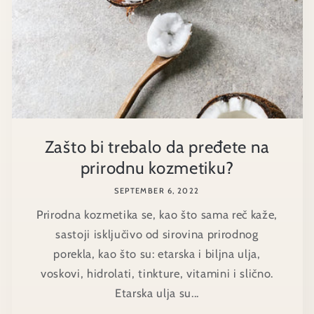
Zašto bi trebalo da pređete na
prirodnu kozmetiku?
SEPTEMBER 6, 2022
Prirodna kozmetika se, kao što sama reč kaže,
sastoji isključivo od sirovina prirodnog
porekla, kao što su: etarska i biljna ulja,
voskovi, hidrolati, tinkture, vitamini i slično.
Etarska ulja su...