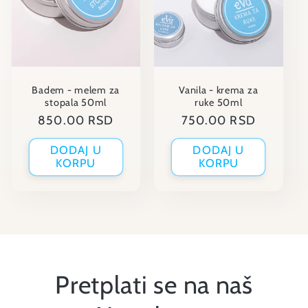
Badem - melem za
Vanila - krema za
stopala 50ml
ruke 50ml
Regular
850.00 RSD
Regular
750.00 RSD
price
price
DODAJ U
DODAJ U
KORPU
KORPU
Pretplati se na naš