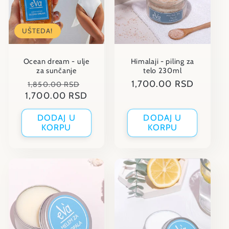
UŠTEDA!
Ocean dream - ulje
Himalaji - piling za
za sunčanje
telo 230ml
Regular
UŠTEDA!
Regular
1,700.00 RSD
1,850.00 RSD
1,700.00 RSD
price
price
DODAJ U
DODAJ U
KORPU
KORPU