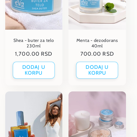
i
j
a
Shea - buter za telo
Menta - dezodorans
:
230ml
40ml
Regular
1,700.00 RSD
Regular
700.00 RSD
price
price
DODAJ U
DODAJ U
KORPU
KORPU